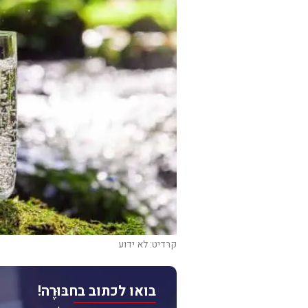
קרדיט: לא ידוע
בואו לכתוב בחבּוּרֶה!