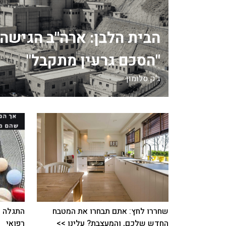
הבית הלבן: ארה"ב הגישה 
"הסכם גרעין מתקבל"
ג'ק סלומון
שחררו לחץ: אתם תבחרו את המטבח
התגלה כ
החדש שלכם, והמעצבת? עלינו >>
רפואי