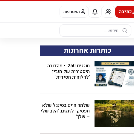
כתיבה
הצטרפות
חיפוש:
כותרות אחרונות
חוגגים 250! • מהדורה
היסטורית של מגזין
'לחלוחית חסידית'
שלמה חיים בסינגל שלא
תפסיקו לזמזם: 'הלב שלי
– שלך'