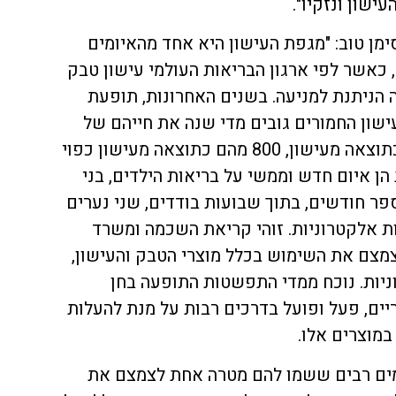
ישון ונזקיו".
מן טוב: "מגפת העישון היא אחד מהאיומים
 כאשר לפי ארגון הבריאות העולמי עישון טבק
ה הניתנת למניעה. בשנים האחרונות, תופעת
ישון החמורים גובים מדי שנה את חייהם של
כ-8,000 נשים וגברים בישראל כתוצאה מעישון, 800 מהם כתוצאה מעישון כפוי
 הן איום חדש וממשי על בריאות הילדים, בני
פר חודשים, בתוך שבועות בודדים, שני נערים
ת אלקטרוניות. זוהי קריאת השכמה ומשרד
מצם את השימוש בכלל מוצרי הטבק והעישון,
וניות. נוכח ממדי התפשטות התופעה בחן
ם, פעל ופועל בדרכים רבות על מנת להעלות
מוצרים אלו.
רמים רבים ששמו להם מטרה אחת לצמצם את