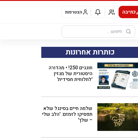
כתיבה
הצטרפות
חיפוש:
כותרות אחרונות
חוגגים 250! • מהדורה
היסטורית של מגזין
'לחלוחית חסידית'
שלמה חיים בסינגל שלא
תפסיקו לזמזם: 'הלב שלי
– שלך'