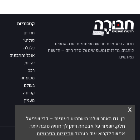
קטגוריות
חרדים
פוליטי
חבורה היא זירת חדשות שיתופית שבה אנשים
כלכלה
כותבים, מדרגים ומשפיעים על סדר היום — חדשות
אוכל ומתכונים
מאנשים.
יהדות
רכב
משפחה
בעולם
קורונה
מעניין
x
מדע
מי אנחנו
כן, גם האתר שלנו משתמש בעוגיות – כדי שיפעל
פנו אלינו
חלק, ישמור על אבטחה וייתן לך חוויה טובה יותר.
אפשר לקרוא עוד בעמוד
מדיניות הפרטיות
© 2026 חבורה — חדשות מאנשים