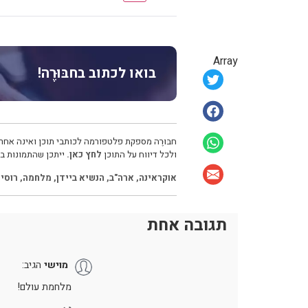
Array
בואו לכתוב בחבּוּרֶה!
חבּוּרֶה מספקת פלטפורמה לכותבי תוכן ואינה אחרא
ולכל דיווח על התוכן
לחץ כאן.
ייתכן שהתמונות בכ
אוקראינה
,
ארה"ב
,
הנשיא ביידן
,
מלחמה
,
רוסי
תגובה אחת
מוישי
הגיב:
מלחמת עולם!