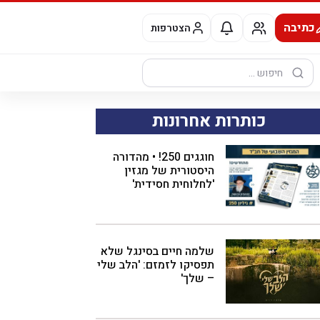
כתיבה
הצטרפות
חיפוש:
כותרות אחרונות
חוגגים 250! • מהדורה
היסטורית של מגזין
'לחלוחית חסידית'
שלמה חיים בסינגל שלא
תפסיקו לזמזם: 'הלב שלי
– שלך'