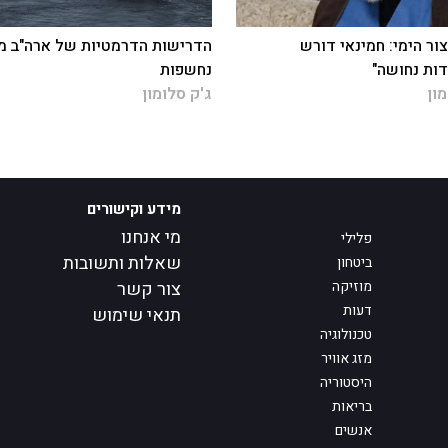
ור הימי: חמינאי דורש
הדרישות הדרמטיות של ארה"ב מ
ות נחושה"
נחשפות
מון
ג'ק סלומון
מידע וקישורים
מי אנחנו
פלילי
שאלות ותשובות
ביטחון
מוזיקה
צור קשר
דעות
תנאי שימוש
טכנולוגיה
מזג אוויר
היסטוריה
בריאות
אנשים