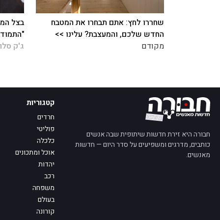
שחררו לחץ: אתם תבחרו את המטבח
בצל המצ
החדש שלכם, והמעצבת? עלינו >>
"התמודד
מקודם
ג'ק סלו
קטגוריות
חרדים
פוליטי
חבורה היא זירת חדשות שיתופית שבה אנשים
כלכלה
כותבים, מדרגים ומשפיעים על סדר היום — חדשות
אוכל ומתכונים
מאנשים.
יהדות
רכב
משפחה
בעולם
קורונה