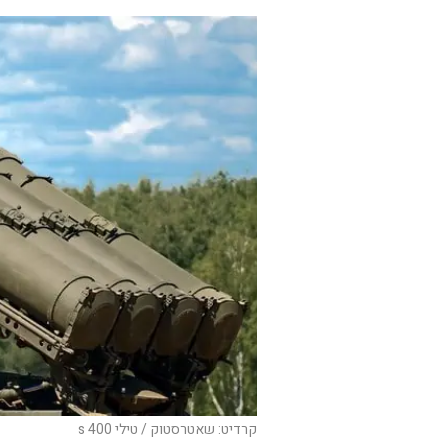
קרדיט: שאטרסטוק / טילי s 400