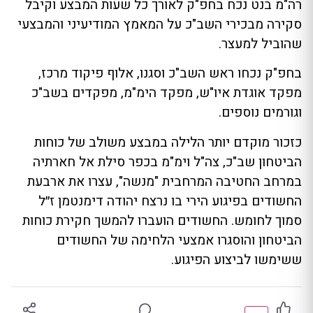
רה"מ בנט נכח בחפ"ק לאורך כל שעות המבצע וקיבל
סקירה מבכירי השב"כ על המאמץ המודיעיני והמבצעי
שהוביל למעצר.
בחפ"ק נכחו ראש השב"כ וסגנו, אלוף פיקוד מרכז,
מפקד אוגדת איו"ש, מפקד הימ"מ, מפקדים בשב"כ
וגורמים נוספים.
כזכור מוקדם יותר הלילה במבצע משולב של כוחות
הביטחון שב"כ, צה"ל וימ"מ בכפר סילת אל חארתיה
במרחב החטיבה המרחבית "מנשה", עצרו את ארבעת
החשודים בפיגוע הירי בו נרצח יהודה דימנטמן ז״ל
סמוך לחומש. החשודים הועברו להמשך חקירת כוחות
הביטחון והוסגרו אמצעי הלחימה של החשודים
ששימשו לביצוע הפיגוע.