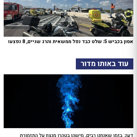
אסון בכביש 5: שלט כבד נפל ממשאית והרג שניים, 8 נפצעו
עוד באותו מדור
דעה: בזמן שאנחנו רבים, מישהו בטהרן מנצח על התזמורת