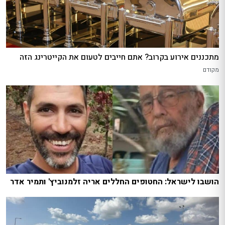
מתכננים אירוע בקרוב? אתם חייבים לטעום את הקייטרינג הזה
מקודם
הושבו לישראל: החטופים החללים אריה זלמנוביץ' ותמיר אדר