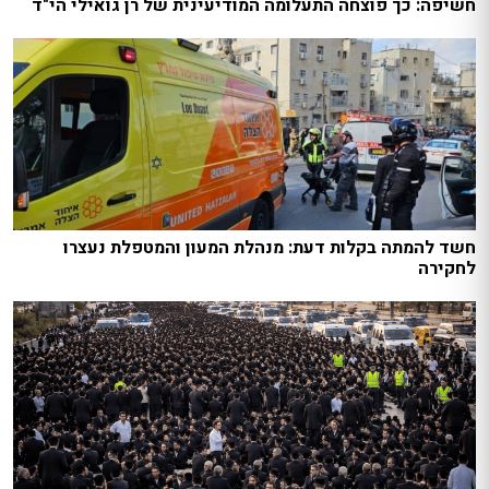
חשיפה: כך פוצחה התעלומה המודיעינית של רן גואילי הי"ד
חשד להמתה בקלות דעת: מנהלת המעון והמטפלת נעצרו
לחקירה