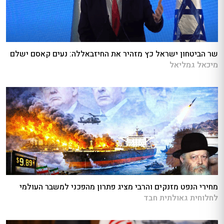
שר הביטחון ישראל כץ מזהיר את החיזבאללה: נעים קאסם ישלם
מיכאל גמליאל
מחירי הנפט מזנקים והרבי מציג פתרון מהפכני למשבר העולמי
לחלוחית גאולתית חבד