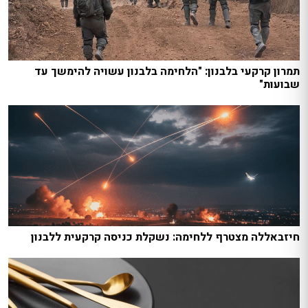
תמרון קרקעי בלבנון: "הלחימה בלבנון עשויה להימשך עד
שבועות"
חיזבאללה מצטרף ללחימה: נשקלת כניסה קרקעית ללבנון