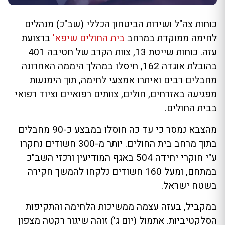
כוחות צה"ל ושירות הביטחון הכללי (שב"כ) מנהלים
לחימה ממוקדת במרחב
בית החולים שיפא'
ברצועת
עזה. כוחות שייטת 13, צוות הקרב של חטיבה 401
בהובלת אוגדה 162, חיסלו במהלך היממה האחרונה
מחבלים רבים ואיתרו אמצעי לחימה, תוך הימנעות
מפגיעה באזרחים, חולים, צוותים רפואיים וציוד רפואי
בבית החולים.
מהצבא נמסר כי עד כה חוסלו במבצע כ-90 מחבלים
בתוך מרחב בית החולים. יותר מ-300 חשודים נחקרו
ע"י חוקרי יחידה 504 באגף המודיעין ורכזי השב"כ
במתחם, ומעל 160 חשודים נלקחו להמשך חקירה
בשטח ישראל.
במקביל, בעזה עצמה ממשיכות הלחימה והתקיפות
הסלקטיביות. אתמול (יום ג') זוהה שיגור רקטה מצפון