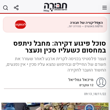
לג
תוכן
האפליקציה של חבורה
להתקנה
חדשות מאנשים — מהירה יותר בנייד
סוכל פיגוע דקירה: מחבל ניתפס
במחסום כשעליו סכין ונעצר
נעצר פלסטיני בכניסה לקרית ארבע לאחר שעורר את
חשדם של החיילים ובחיפוש נמצא עליו סכין • אין נפגעים,
החשוד הועבר לחקירה
מיכאל גמליאל
12
עוקבים
09:13 ,18/11/22