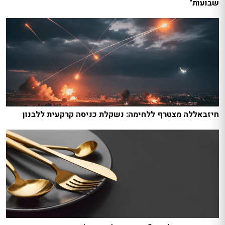
שבועות"
חיזבאללה מצטרף ללחימה: נשקלת כניסה קרקעית ללבנון