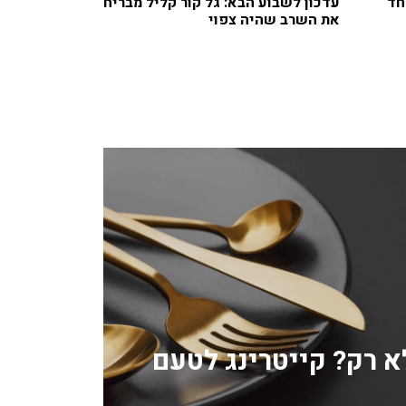
חד
עדכון לשבוע הבא: גל קור קליל מבריח
את השרב שהיה צפוי
לא רק? קייטרינג לטעם