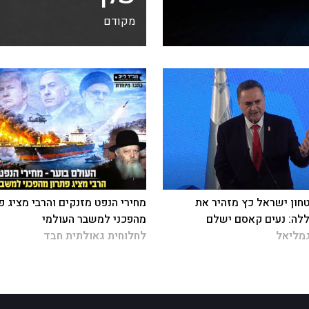
מקודם
חון ישראל כץ מזהיר את
מחירי הנפט מזנקים והרבי מציג פ
לה: נעים קאסם ישלם
מהפכני למשבר העולמי
מליאל
לחלוחית גאולתית חבד