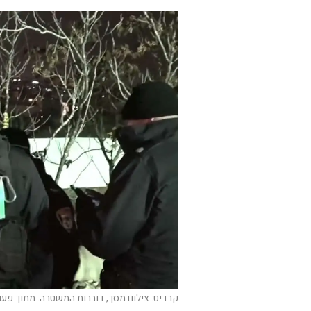
קרדיט: צילום מסך, דוברות המשטרה. מתוך פע