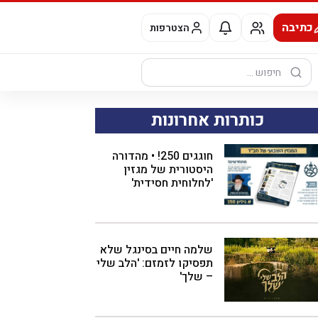
כתיבה
הצטרפות
חיפוש:
כותרות אחרונות
חוגגים 250! • מהדורה
היסטורית של מגזין
'לחלוחית חסידית'
שלמה חיים בסינגל שלא
תפסיקו לזמזם: 'הלב שלי
– שלך'