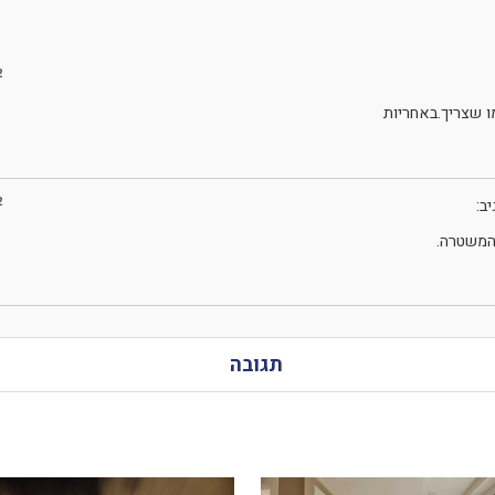
2
 שצריך.באחריות
2
יב:
המשטרה.
תגובה