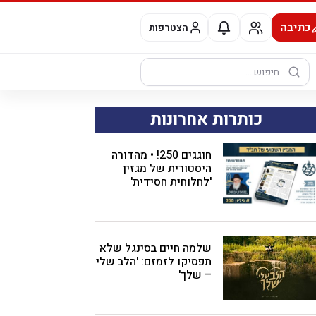
כתיבה
הצטרפות
חיפוש:
כותרות אחרונות
חוגגים 250! • מהדורה
היסטורית של מגזין
'לחלוחית חסידית'
שלמה חיים בסינגל שלא
תפסיקו לזמזם: 'הלב שלי
– שלך'