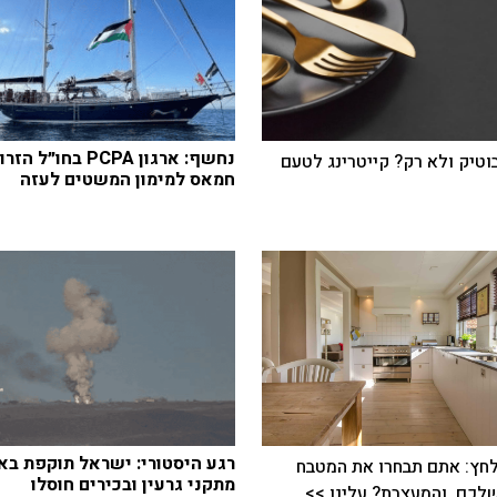
נחשף: ארגון PCPA בחו״ל
בוטיק ולא רק? קייטרינג לטעם
חמאס למימון המשטים לעזה
רגע היסטורי: ישראל תוקפת באי
חץ: אתם תבחרו את המטבח
מתקני גרעין ובכירים חוסלו
כם, והמעצבת? עלינו >>