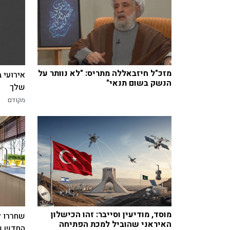
מזכ"ל חיזבאללה מתריס: "לא נוותר על
אירועי 
הנשק בשום תנאי"
שלך
מקודם
מוסד, מודיעין וסייבר: זהו הכישלון
שחררו ל
האיראני שהוביל למכת הפתיחה
החדש של