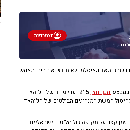
הצטרפות
לכם
 כשהג'יהאד האיסלמי לא חידש את הירי מאמש
 במבצע
'מגן וחץ',
215 יעדי טרור של הג'יהאד
חיסול חמשת המנהיגים הבולטים של הג'יהאד
י זמן קצר על תקיפה של מל"טים ישראליים