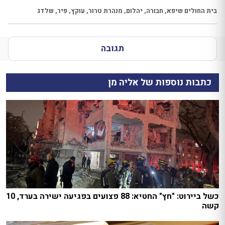
בית החולים שיפא
,
חבורה
,
יהלום
,
מנהרת טרור
,
עוקץ
,
פיר
,
שלדג
תגובה
כתבות נוספות של אליה מן
כשל ביירוט: "חץ" החטיא: 88 פצועים בפגיעה ישירה בערד, 10
קשה