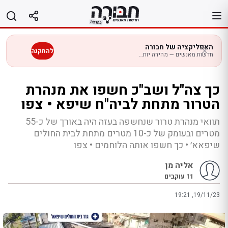
לג
תוכן
האפליקציה של חבורה
להתקנה
חדשות מאנשים — מהירה יותר בנייד
כך צה"ל ושב"כ חשפו את מנהרת
הטרור מתחת לביה"ח שיפא • צפו
תוואי מנהרת טרור שנחשפה בעזה היה באורך של כ-55
מטרים ובעומק של כ-10 מטרים מתחת לבית החולים
שיפאא׳ • כך חשפו אותה הלוחמים • צפו
אליה מן
11
עוקבים
19:21 ,19/11/23