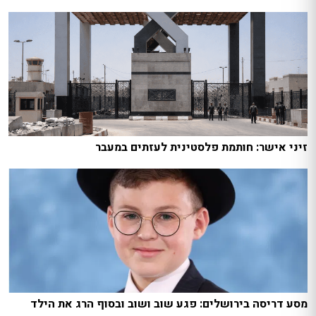
זיני אישר: חותמת פלסטינית לעזתים במעבר
מסע דריסה בירושלים: פגע שוב ושוב ובסוף הרג את הילד