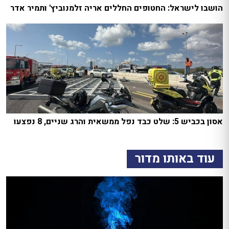
הושבו לישראל: החטופים החללים אריה זלמנוביץ' ותמיר אדר
אסון בכביש 5: שלט כבד נפל ממשאית והרג שניים, 8 נפצעו
עוד באותו מדור