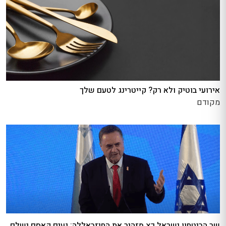
אירועי בוטיק ולא רק? קייטרינג לטעם שלך
מקודם
שר הביטחון ישראל כץ מזהיר את החיזבאללה: נעים קאסם ישלם