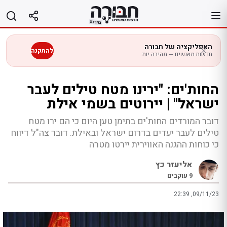
לג
תוכן
האפליקציה של חבורה
להתקנה
חדשות מאנשים — מהירה יותר בנייד
החות'ים: "ירינו מטח טילים לעבר
ישראל" | יירוטים בשמי אילת
דובר המורדים החות'ים בתימן טען היום כי הם ירו מטח
טילים לעבר יעדים בדרום ישראל ובאילת. דובר צה"ל דיווח
כי כוחות ההגנה האווירית יירטו מטרה
אליעזר כץ
9
עוקבים
22:39 ,09/11/23