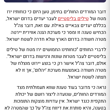
דובר המורדים החות'ים בתימן, טען היום כי כוחותיו ירו
מטח של
טילים בליסטיים
לעבר יעדים בדרום ישראל,
בכללם יעדים צבאיים באילת. עם זאת, דובר צה"ל
הכחיש טענה זו ומסר כי מערכת הגנה אווירית יירטה
מטרה חשודה בדרום הארץ שלא חדרה לשטח ישראל.
לדברי החותים "כוחותינו החמושים ירו מטח של טילים
בליסטיים לעבר מטרות שונות ורגישות בדרום ישראל".
אולם, דובר צה"ל אישר רק כי בוצע יירוט מוצלח של
מטרה חשודה באמצעות מערכת 'יהלום', אך זו לא
חצתה לשטח ישראל.
נראה כי מדובר בעוד טענת שווא תעמולתית מצד
המורדים החות'ים, שנועדה ליצור רושם של יכולת
התקפית כנגד ישראל. אין עדויות מוצקות התומכות
בטענה, והיא סותרת את דיווח צה"ל על כך שהמטרה לא