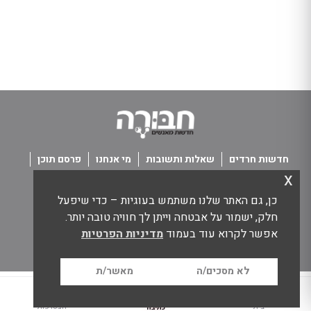
חדשות חרדים
שאלות ותשובות
מי אנחנו
פרסם תוכן
x
פנו אלינו
תנאי שימוש
כן, גם האתר שלנו משתמש בעוגיות – כדי שיפעל
כל הזכויות שמורות חבורה - חדשות מאנשים
חלק, ישמור על אבטחה וייתן לך חוויה טובה יותר.
אפשר לקרוא עוד בעמוד
מדיניות הפרטיות
לא מסכים/ה
מאשר/ת
בית
הצטרפות
כתיבה