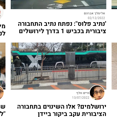
אלימלך אברהם
02/12/2022
'נתיב פלוס": נפתח נתיב התחבורה
מי
ציבורית בכביש 1 בדרך לירושלים
לנ
חיים וולף
13/07/2022
ירושלמים? אלו השינוים בתחבורה
שו
הציבורית עקב ביקור ביידן
"ל