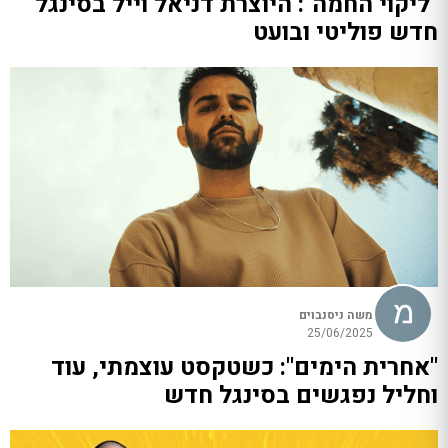
"ליקוי החמה": היוצרת דניאל וייל בסינגל
חדש פוליטי ובועט
משה ניסנבוים
25/06/2025
"אחרית הימים": כשטקסט עוצמתי, עוד
וחליל נפגשים בסינגל חדש