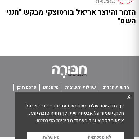
01/05/2025
הזמר והיוצר אריאל בורסוצקי מבקש "חנני
השם"
חדשות חרדים
שאלות ותשובות
מי אנחנו
פרסם תוכן
x
פנו אלינו
תנאי שימוש
כן, גם האתר שלנו משתמש בעוגיות – כדי שיפעל
כל הזכויות שמורות חבורה - חדשות מאנשים
חלק, ישמור על אבטחה וייתן לך חוויה טובה יותר.
אפשר לקרוא עוד בעמוד
מדיניות הפרטיות
לא מסכים/ה
מאשר/ת