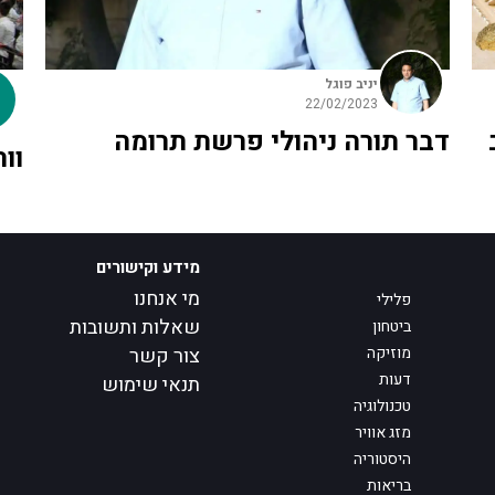
יניב פוגל
22/02/2023
דבר תורה ניהולי פרשת תרומה
וו
מידע וקישורים
מי אנחנו
פלילי
שאלות ותשובות
ביטחון
מוזיקה
צור קשר
דעות
תנאי שימוש
טכנולוגיה
מזג אוויר
היסטוריה
בריאות