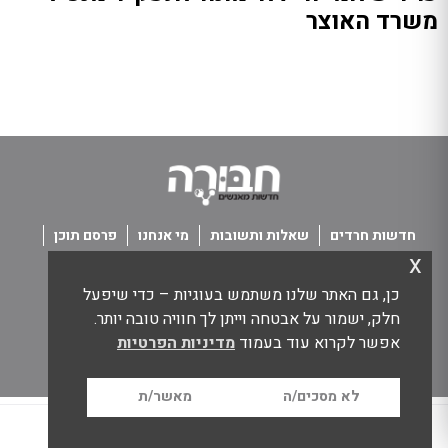
משרד האוצר
חדשות חרדים
שאלות ותשובות
מי אנחנו
פרסם תוכן
x
פנו אלינו
תנאי שימוש
כן, גם האתר שלנו משתמש בעוגיות – כדי שיפעל
כל הזכויות שמורות חבורה - חדשות מאנשים
חלק, ישמור על אבטחה וייתן לך חוויה טובה יותר.
אפשר לקרוא עוד בעמוד
מדיניות הפרטיות
לא מסכים/ה
מאשר/ת
בית
הצטרפות