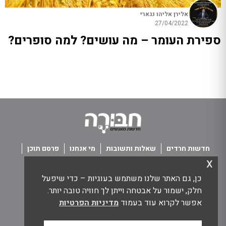
אלירן אליהו נגארי
27/04/2022
ספירת העומר – מה עושים? למה סופרים?
חדשות חרדים
שאלות ותשובות
מי אנחנו
פרסם תוכן
x
פנו אלינו
תנאי שימוש
כן, גם האתר שלנו משתמש בעוגיות – כדי שיפעל
כל הזכויות שמורות חבורה - חדשות מאנשים
חלק, ישמור על אבטחה וייתן לך חוויה טובה יותר.
אפשר לקרוא עוד בעמוד
מדיניות הפרטיות