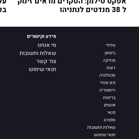
אפקט סילמן: הסקרים מראים זינוק
על
ל 38 מנדטים לנתניהו
בפ
מידע וקישורים
מי אנחנו
פלילי
שאלות ותשובות
ביטחון
מוזיקה
צור קשר
דעות
תנאי שימוש
טכנולוגיה
מזג אוויר
היסטוריה
בריאות
אנשים
פנאי
ספורט
שאלות ותשובות
תנאי שימוש