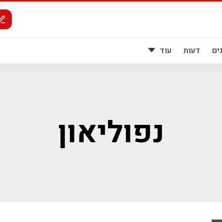
ים
דעות
עוד
נפוליאון