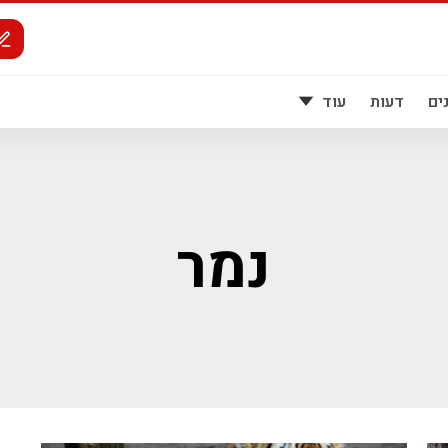
ים
דעות
עוד
נמר