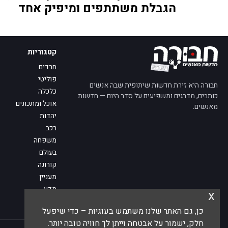
הגבלת משתתפים ומיפיק אחד
קטגוריות
חרדים
פוליטי
חבורה היא זירת חדשות שיתופית שבה אנשים
כלכלה
כותבים, מדרגים ומשפיעים על סדר היום — חדשות
אוכל ומתכונים
מאנשים.
יהדות
רכב
משפחה
בעולם
קורונה
מעניין
מדע
x
מי אנחנו
כן, גם האתר שלנו משתמש בעוגיות – כדי שיפעל
פנו אלינו
חלק, ישמור על אבטחה וייתן לך חוויה טובה יותר.