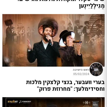
מֶגִילֶלַיִינֶען
ראש הישיבה
05/02/2024
בערי וועבער, בנצי קלצקין מלכות
וחסידימלעך: "מחרוזת פרוק"