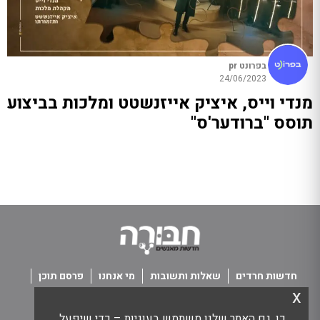
בפרונט pr
24/06/2023
מנדי וייס, איציק אייזנשטט ומלכות בביצוע
תוסס "ברודער'ס"
חדשות חרדים
שאלות ותשובות
מי אנחנו
פרסם תוכן
x
פנו אלינו
תנאי שימוש
כן, גם האתר שלנו משתמש בעוגיות – כדי שיפעל