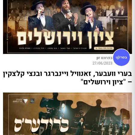
בפרונט pr
27/06/2023
בערי וועבער, זאנוויל ויינברגר ובנצי קלצקין
– "ציון וירושלים"