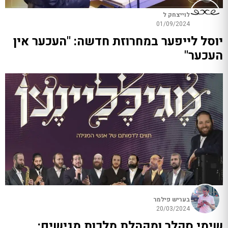
לוייצחק ל
01/09/2024
יוסל לייפער במחרוזת חדשה: "העכער אין
העכער"
בעריש פילמר
20/03/2024
שימי סקלר ומקהלת מלכות מגישים: