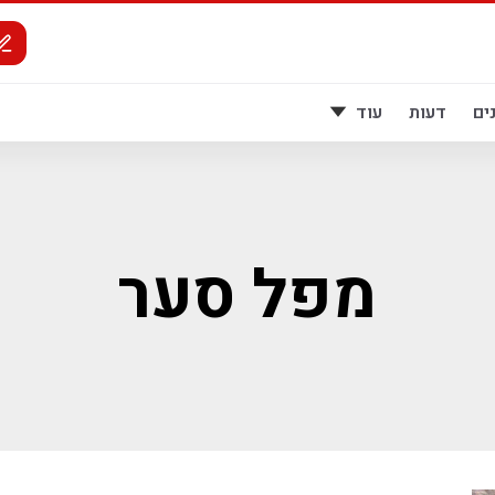
ים
דעות
עוד
מפל סער