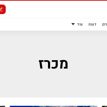
ים
דעות
עוד
מכרז