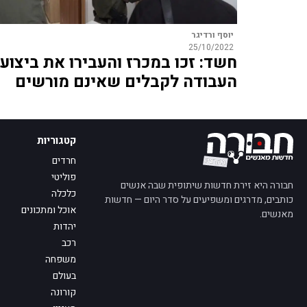
יוסף ורדיגר
25/10/2022
חשד: זכו במכרז והעבירו את ביצוע
העבודה לקבלים שאינם מורשים
קטגוריות
חרדים
פוליטי
חבורה היא זירת חדשות שיתופית שבה אנשים
כלכלה
כותבים, מדרגים ומשפיעים על סדר היום — חדשות
אוכל ומתכונים
מאנשים.
יהדות
רכב
משפחה
בעולם
קורונה