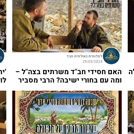
לחלוחית גאולתית חבד
29/03/2024
ה
האם חסידי חב"ד משרתים בצה"ל –
'י
ומה עם בחורי ישיבה? הרבי מסביר
לו