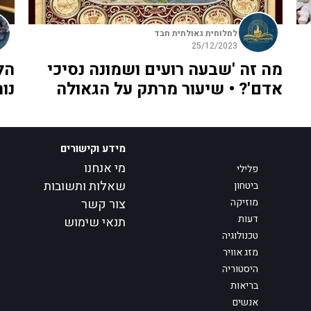
לחלוחית גאולתית חבד
25/12/2023
מה זה 'שבעה רועים ושמונה נסיכי
הל
אדם'? • שיעור מרתק על הגאולה
נו
מידע וקישורים
מי אנחנו
פלילי
שאלות ותשובות
ביטחון
מוזיקה
צור קשר
דעות
תנאי שימוש
טכנולוגיה
מזג אוויר
היסטוריה
בריאות
אנשים