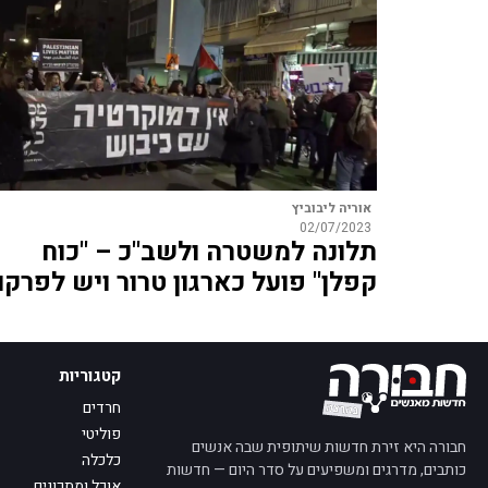
אוריה ליבוביץ
02/07/2023
תלונה למשטרה ולשב"כ – "כוח
קפלן" פועל כארגון טרור ויש לפרקו
קטגוריות
חרדים
פוליטי
חבורה היא זירת חדשות שיתופית שבה אנשים
כלכלה
כותבים, מדרגים ומשפיעים על סדר היום — חדשות
אוכל ומתכונים