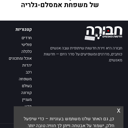
של משפחת אמסלם-גלריה
קטגוריות
חרדים
פוליטי
חבורה היא זירת חדשות שיתופית שבה אנשים
כלכלה
כותבים, מדרגים ומשפיעים על סדר היום — חדשות
אוכל ומתכונים
מאנשים.
יהדות
רכב
משפחה
בעולם
קורונה
מעניין
מדע
x
מי אנחנו
כן, גם האתר שלנו משתמש בעוגיות – כדי שיפעל
פנו אלינו
חלק, ישמור על אבטחה וייתן לך חוויה טובה יותר.