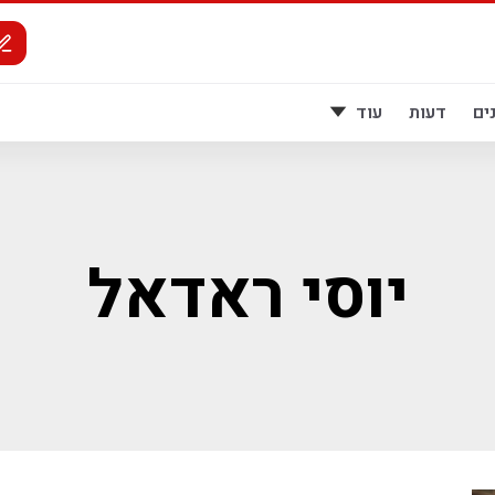
ים
דעות
עוד
יוסי ראדאל