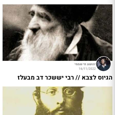
יהושע חי שמחי
16/11/2022
הגיוס לצבא // רבי יששכר דב מבעלז