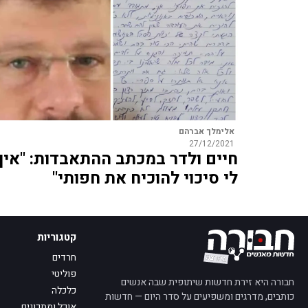
אלימלך אברהם
27/12/2021
חיים ולדר במכתב ההתאבדות: "אין
לי סיכוי להוכיח את חפותי"
קטגוריות
חרדים
פוליטי
חבורה היא זירת חדשות שיתופית שבה אנשים
כלכלה
כותבים, מדרגים ומשפיעים על סדר היום — חדשות
אוכל ומתכונים