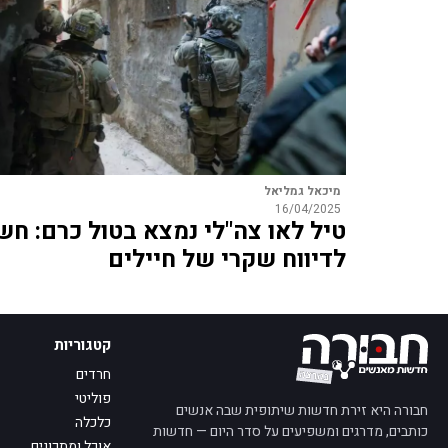
מיכאל גמליאל
16/04/2025
טיל לאו צה"לי נמצא בטול כרם: חש
לדיווח שקרי של חיילים
קטגוריות
חרדים
פוליטי
חבורה היא זירת חדשות שיתופית שבה אנשים
כלכלה
כותבים, מדרגים ומשפיעים על סדר היום — חדשות
אוכל ומתכונים