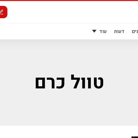
ים
דעות
עוד
טוול כרם