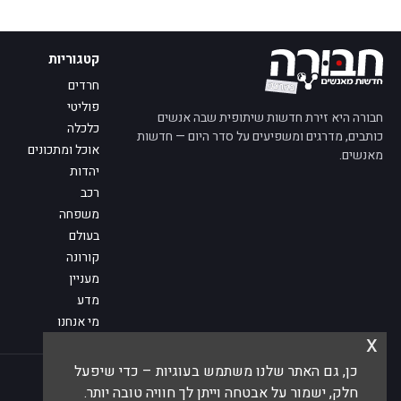
קטגוריות
חרדים
פוליטי
חבורה היא זירת חדשות שיתופית שבה אנשים
כלכלה
כותבים, מדרגים ומשפיעים על סדר היום — חדשות
אוכל ומתכונים
מאנשים.
יהדות
רכב
משפחה
בעולם
קורונה
מעניין
מדע
מי אנחנו
x
פנו אלינו
כן, גם האתר שלנו משתמש בעוגיות – כדי שיפעל
© 2026 חבורה — חדשות מאנשים
חלק, ישמור על אבטחה וייתן לך חוויה טובה יותר.