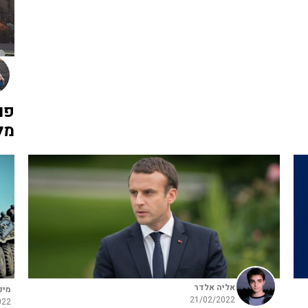
פו
מל
אליה אלדר
מיכ
21/02/2022
022