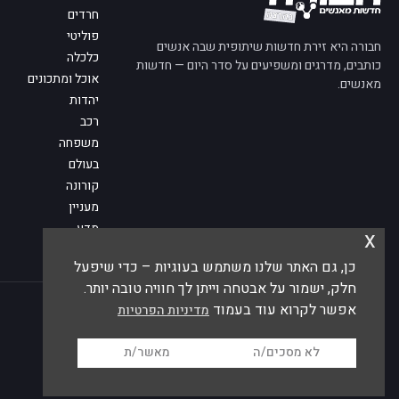
חרדים
פוליטי
חבורה היא זירת חדשות שיתופית שבה אנשים
כלכלה
כותבים, מדרגים ומשפיעים על סדר היום — חדשות
אוכל ומתכונים
מאנשים.
יהדות
רכב
משפחה
בעולם
קורונה
מעניין
מדע
x
מי אנחנו
כן, גם האתר שלנו משתמש בעוגיות – כדי שיפעל
פנו אלינו
חלק, ישמור על אבטחה וייתן לך חוויה טובה יותר.
© 2026 חבורה — חדשות מאנשים
אפשר לקרוא עוד בעמוד
מדיניות הפרטיות
לא מסכים/ה
מאשר/ת