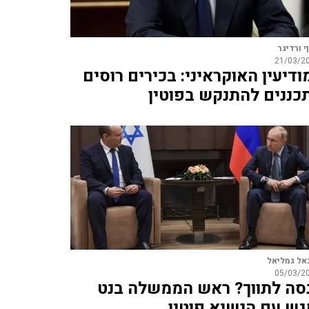
ף ורדיגר
21/03/2
ודיעין האוקראיני: בכירים רוסים
כננים להתנקש בפוטין
אל גמליאל
05/03/2
סה לתווך? ראש הממשלה בנט
גש עם הנשיא פוטין