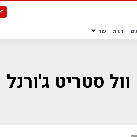
ים
דעות
עוד
וול סטריט ג'ורנל