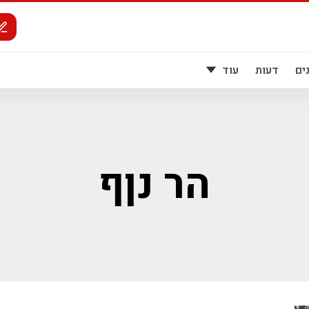
ים
דעות
עוד
הר נןף