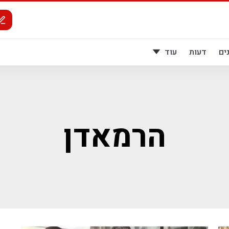
ים
דעות
עוד
הרמאדן