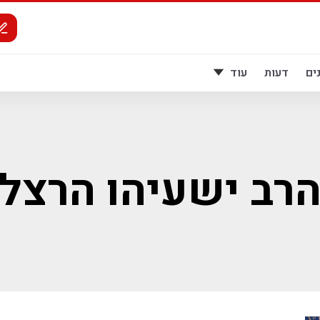
ים
דעות
עוד
רב ישעיהו הרצל