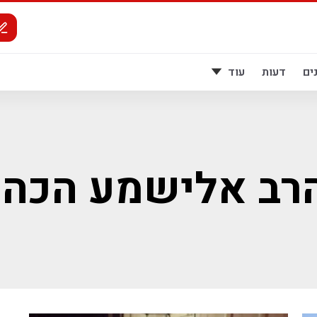
ים
דעות
עוד
רב אלישמע הכהן