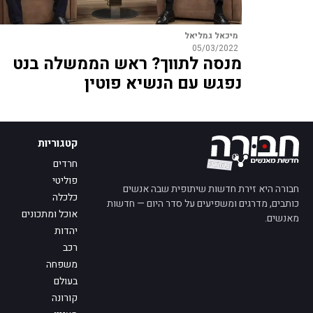
מיכאל גמליאל
05/03/2022
מנסה לתווך? ראש הממשלה בנט
נפגש עם הנשיא פוטין
קטגוריות
חרדים
פוליטי
חבורה היא זירת חדשות שיתופית שבה אנשים
כלכלה
כותבים, מדרגים ומשפיעים על סדר היום — חדשות
אוכל ומתכונים
מאנשים.
יהדות
רכב
משפחה
בעולם
קורונה