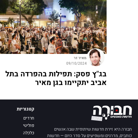
מאיר זר
09/10/2024
בג"ץ פסק: תפילות בהפרדה בתל
אביב יתקיימו בגן מאיר
קטגוריות
חרדים
פוליטי
חבורה היא זירת חדשות שיתופית שבה אנשים
כלכלה
כותבים, מדרגים ומשפיעים על סדר היום — חדשות