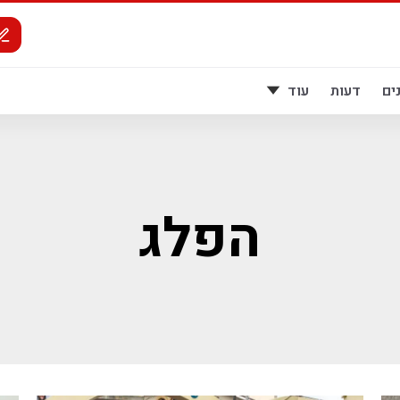
ים
דעות
עוד
הפלג