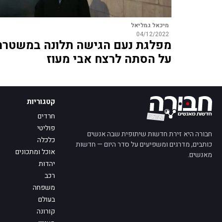
מיכאל גמליאל
04/12/2022
מפלגת נעם הגישה תלונה במשטרה
על הסתה לרצח אבי מעוז
קטגוריות
חרדים
פוליטי
חבורה היא זירת חדשות שיתופית שבה אנשים
כלכלה
כותבים, מדרגים ומשפיעים על סדר היום — חדשות
אוכל ומתכונים
מאנשים.
יהדות
רכב
משפחה
בעולם
קורונה