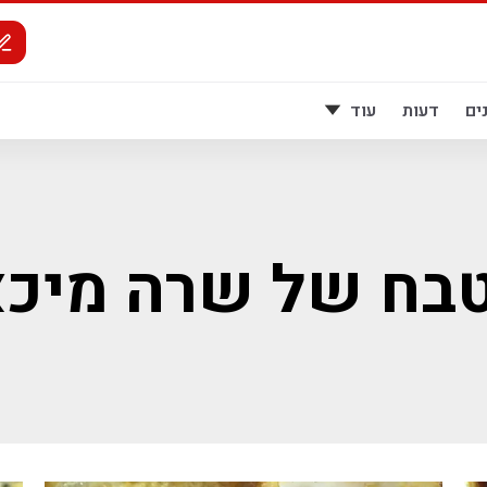
ים
דעות
עוד
בח של שרה מיכא