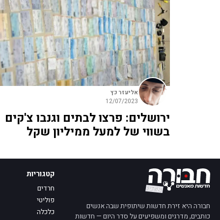
אליעזר כץ
12/07/2023
ירושלים: פרצו לבתים וגנבו צ'קים
בשווי של למעל ממיליון שקל
קטגוריות
חרדים
פוליטי
חבורה היא זירת חדשות שיתופית שבה אנשים
כלכלה
כותבים, מדרגים ומשפיעים על סדר היום — חדשות