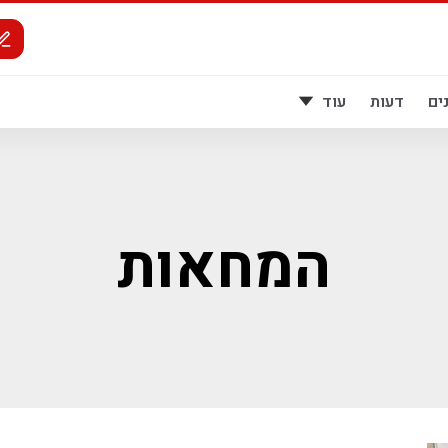
ים
דעות
עוד
המחאות