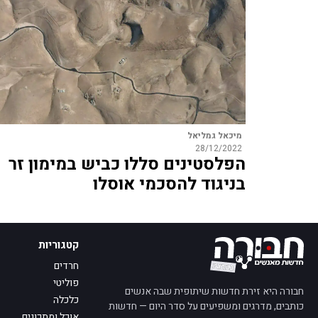
מיכאל גמליאל
28/12/2022
הפלסטינים סללו כביש במימון זר
בניגוד להסכמי אוסלו
קטגוריות
חרדים
פוליטי
חבורה היא זירת חדשות שיתופית שבה אנשים
כלכלה
כותבים, מדרגים ומשפיעים על סדר היום — חדשות
אוכל ומתכונים