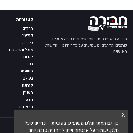
קטגוריות
חרדים
פוליטי
חבורה היא זירת חדשות שיתופית שבה אנשים
כלכלה
כותבים, מדרגים ומשפיעים על סדר היום — חדשות
אוכל ומתכונים
מאנשים.
יהדות
רכב
משפחה
בעולם
קורונה
מעניין
מדע
מי אנחנו
x
פנו אלינו
כן, גם האתר שלנו משתמש בעוגיות – כדי שיפעל
© 2026 חבורה — חדשות מאנשים
חלק, ישמור על אבטחה וייתן לך חוויה טובה יותר.