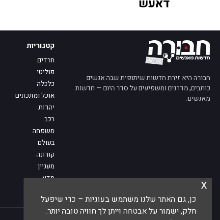
דאעש
קטגוריות
חרדים
פוליטי
חבורה היא זירת חדשות שיתופית שבה אנשים
כלכלה
כותבים, מדרגים ומשפיעים על סדר היום — חדשות
אוכל ומתכונים
מאנשים.
יהדות
רכב
משפחה
בעולם
קורונה
מעניין
מדע
x
מי אנחנו
כן, גם האתר שלנו משתמש בעוגיות – כדי שיפעל
פנו אלינו
חלק, ישמור על אבטחה וייתן לך חוויה טובה יותר.
© 2026 חבורה — חדשות מאנשים