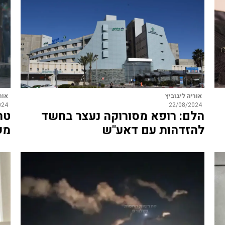
אוריה ליבוביץ
אור
024
22/08/2024
הלם: רופא מסורוקה נעצר בחשד
להזדהות עם דאע"ש
מש