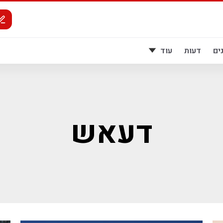
ים
דעות
עוד
דעאש